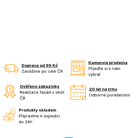
Kamenná prodejna
Doprava od 99 Kč
Přijeďte si k nám
Zavážíme po celé ČR
vybrat
Ověřeno zákazníky
20 let na trhu
Realizace fasád v okolí
Odborné poradenství
ČB
Produkty skladem
Připravíme k expedici
do 24h