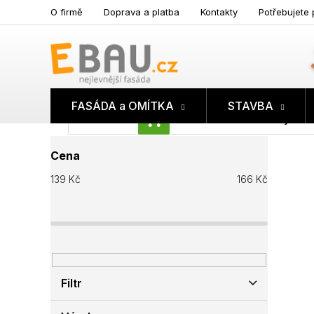
Přejít
O firmě
Doprava a platba
Kontakty
Potřebujete 
na
obsah
FASÁDA a OMÍTKA
STAVBA
Prázdný koš
NÁKUPNÍ
P
KOŠÍK
Cena
o
s
139
Kč
166
Kč
t
r
a
n
n
í
p
Filtr
a
n