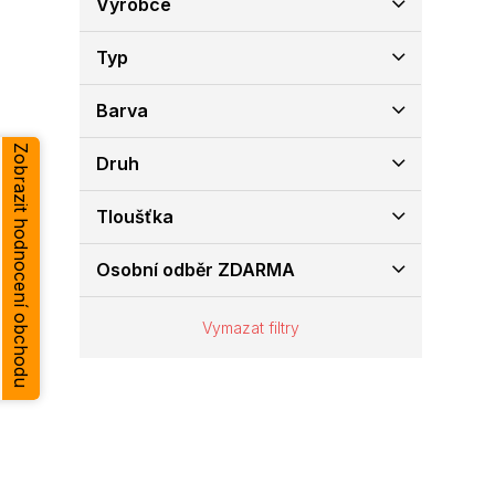
Výrobce
e
l
Typ
Barva
Zobrazit hodnocení obchodu
Druh
Tloušťka
Osobní odběr ZDARMA
Vymazat filtry