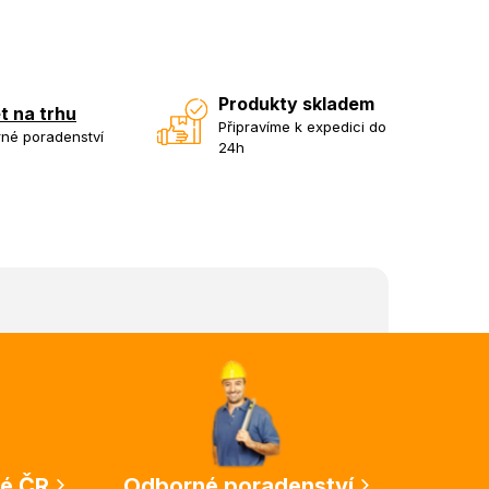
Produkty skladem
et na trhu
Připravíme k expedici do
né poradenství
24h
lé ČR
Odborné poradenství