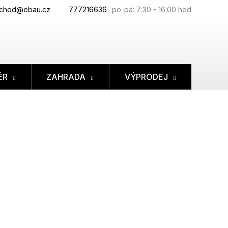
chod@ebau.cz
777216636
ÉR
ZAHRADA
VÝPRODEJ