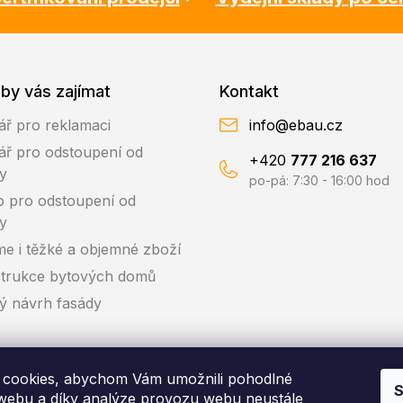
by vás zajímat
Kontakt
ář pro reklamaci
info@ebau.cz
ář pro odstoupení od
+420
777 216 637
y
po-pá: 7:30 - 16:00 hod
o pro odstoupení od
y
me i těžké a objemné zboží
trukce bytových domů
ký návrh fasády
cookies, abychom Vám umožnili pohodlné
S
 webu a díky analýze provozu webu neustále