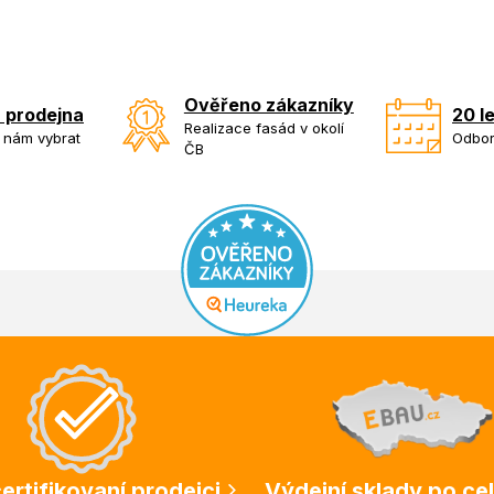
Ověřeno zákazníky
 prodejna
20 l
Realizace fasád v okolí
k nám vybrat
Odbor
ČB
ertifikovaní prodejci
Výdejní sklady po ce