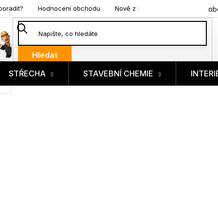
poradit?
Hodnocení obchodu
Nově z blogu
ob
Hledat
STŘECHA
STAVEBNÍ CHEMIE
INTERI
ík