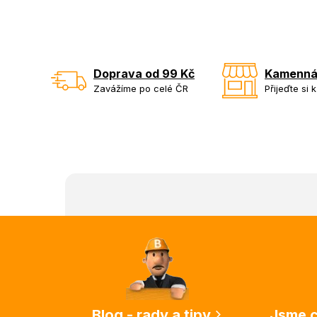
Doprava od 99 Kč
Kamenná
Zavážíme po celé ČR
Přijeďte si 
Z
á
p
a
t
í
Blog - rady a tipy
Jsme c