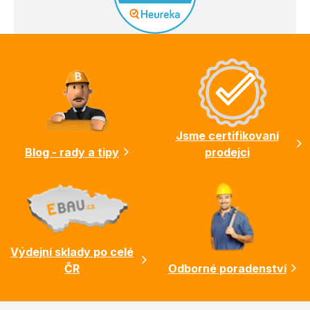
Z
á
p
a
t
í
Jsme certifikovaní
Blog - rady a tipy
prodejci
Výdejní sklady po celé
ČR
Odborné poradenství