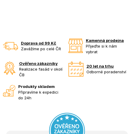
Kamenná prodejna
Doprava od 99 Kč
Přijeďte si k nám
Zavážíme po celé ČR
vybrat
Ověřeno zákazníky
20 let na trhu
Realizace fasád v okolí
Odborné poradenství
ČB
Produkty skladem
Připravíme k expedici
do 24h