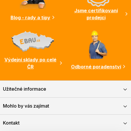
í
Jsme certifikovaní
Blog - rady a tipy
prodejci
Výdejní sklady po celé
ČR
Odborné poradenství
Užitečné informace
Mohlo by vás zajímat
Kontakt