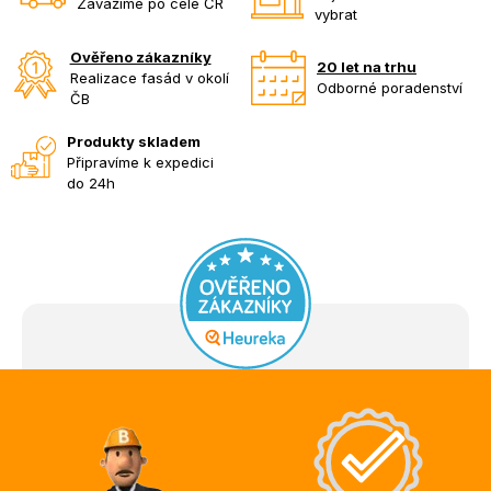
Zavážíme po celé ČR
vybrat
Ověřeno zákazníky
20 let na trhu
Realizace fasád v okolí
Odborné poradenství
ČB
Produkty skladem
Připravíme k expedici
do 24h
Z
á
p
a
t