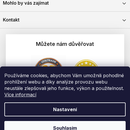
Mohlo by vás zajímat
Kontakt
Můžete nám důvěřovat
Používáme cookies, abychom Vám umožnili pohodlné
prohlížení webu a díky analýze provozu webu
neustále zlepšovali jeho funkce, výkon a použitelnost.
Více informací
Nastavení
Vytvořil Shoptet
Copyright 2026
EBAU.cz | IZOLTRADE s.r.o.
. Všechna práva
Souhlasím