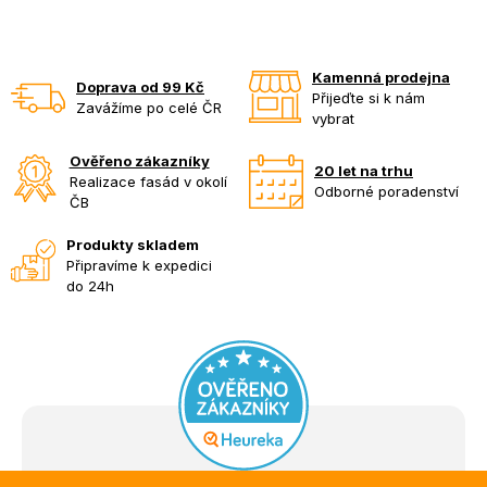
Kamenná prodejna
Doprava od 99 Kč
Přijeďte si k nám
Zavážíme po celé ČR
vybrat
Ověřeno zákazníky
20 let na trhu
Realizace fasád v okolí
Odborné poradenství
ČB
Produkty skladem
Připravíme k expedici
do 24h
Z