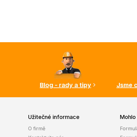
Z
á
p
a
t
í
Blog - rady a tipy
Jsme c
Užitečné informace
Mohlo 
O firmě
Formul