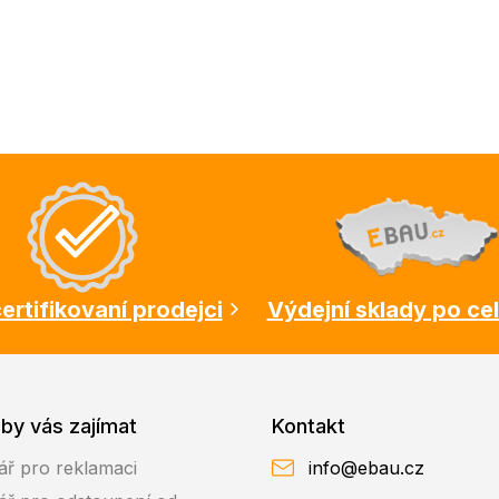
ertifikovaní prodejci
Výdejní sklady po ce
by vás zajímat
Kontakt
ář pro reklamaci
info@ebau.cz