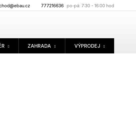
chod@ebau.cz
777216636
ÉR
ZAHRADA
VÝPRODEJ