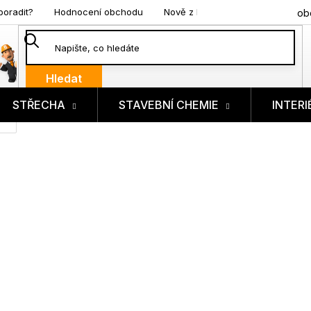
poradit?
Hodnocení obchodu
Nově z blogu
ob
Hledat
STŘECHA
STAVEBNÍ CHEMIE
INTERI
ík