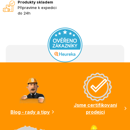
Produkty skladem
Připravíme k expedici
do 24h
Z
á
p
a
t
í
Jsme certifikovaní
Blog - rady a tipy
prodejci