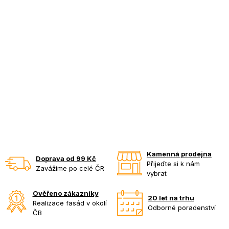
Kamenná prodejna
Doprava od 99 Kč
Přijeďte si k nám
Zavážíme po celé ČR
vybrat
Ověřeno zákazníky
20 let na trhu
Realizace fasád v okolí
Odborné poradenství
ČB