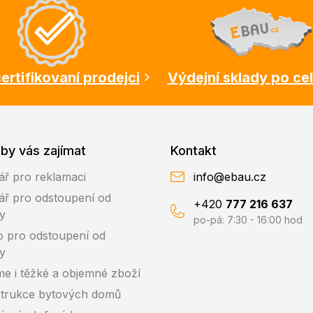
ertifikovaní prodejci
Výdejní sklady po ce
by vás zajímat
Kontakt
ář pro reklamaci
info@ebau.cz
ář pro odstoupení od
+420
777 216 637
y
po-pá: 7:30 - 16:00 hod
o pro odstoupení od
y
me i těžké a objemné zboží
trukce bytových domů