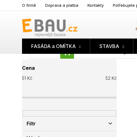
Přejít
O firmě
Doprava a platba
Kontakty
Potřebujete 
na
obsah
FASÁDA a OMÍTKA
STAVBA
Prázdný koš
NÁKUPNÍ
P
KOŠÍK
Cena
o
s
51
Kč
52
Kč
t
r
a
n
n
í
p
Filtr
a
n