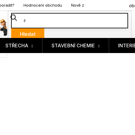
poradit?
Hodnocení obchodu
Nově z blogu
ob
Hledat
STŘECHA
STAVEBNÍ CHEMIE
INTERI
ík