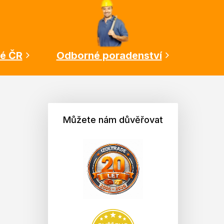
lé ČR
Odborné poradenství
Můžete nám důvěřovat