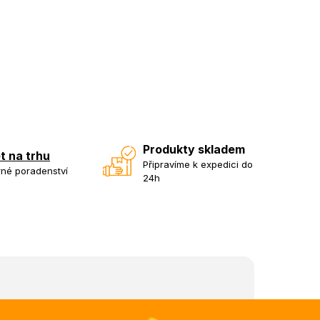
Produkty skladem
et na trhu
Připravíme k expedici do
né poradenství
24h