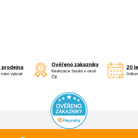
Ověřeno zákazníky
 prodejna
20 l
Realizace fasád v okolí
k nám vybrat
Odbor
ČB