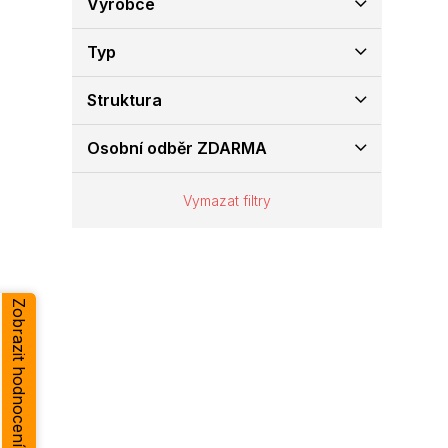
Výrobce
e
l
Typ
Struktura
Osobní odběr ZDARMA
Vymazat filtry
Zobrazit hodnocení obchodu