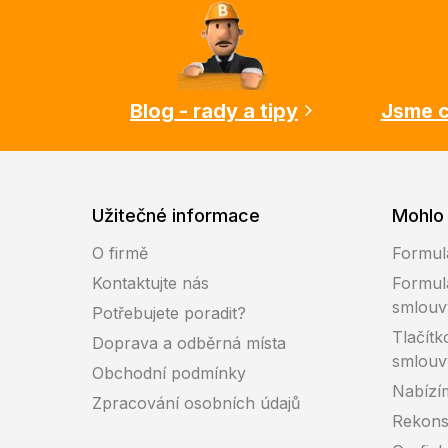
á
p
a
t
í
Blog - rady a tipy
Jsme c
Užitečné informace
Mohlo 
O firmě
Formul
Kontaktujte nás
Formul
smlouv
Potřebujete poradit?
Tlačítk
Doprava a odběrná místa
smlouv
Obchodní podmínky
Nabízí
Zpracování osobních údajů
Rekons