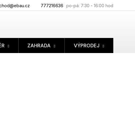
chod@ebau.cz
777216636
ÉR
ZAHRADA
VÝPRODEJ