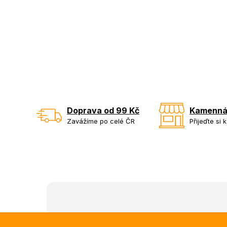
Doprava od 99 Kč
Kamenná
Zavážíme po celé ČR
Přijeďte si 
Z