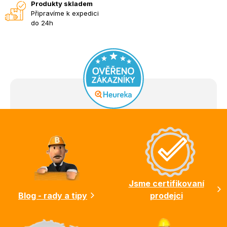
Produkty skladem
Připravíme k expedici
do 24h
Z
á
p
a
t
í
Jsme certifikovaní
Blog - rady a tipy
prodejci