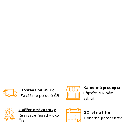
Kamenná prodejna
Doprava od 99 Kč
Přijeďte si k nám
Zavážíme po celé ČR
vybrat
Ověřeno zákazníky
20 let na trhu
Realizace fasád v okolí
Odborné poradenství
ČB