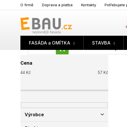
Přejít
O firmě
Doprava a platba
Kontakty
Potřebujete 
na
obsah
FASÁDA a OMÍTKA
STAVBA
Prázdný koš
NÁKUPNÍ
P
KOŠÍK
Cena
o
s
44
Kč
57
Kč
t
r
a
n
n
í
p
Výrobce
a
n