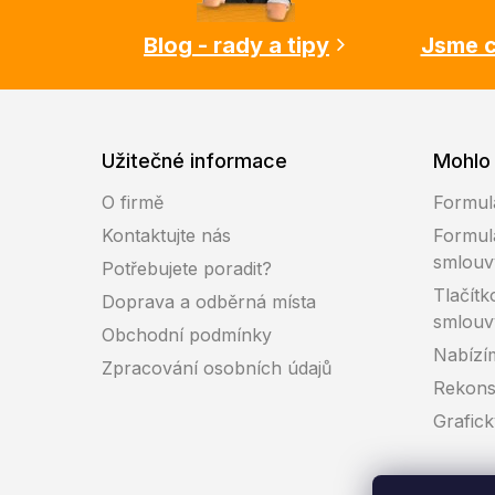
í
Blog - rady a tipy
Jsme c
Užitečné informace
Mohlo 
O firmě
Formul
Kontaktujte nás
Formul
smlouv
Potřebujete poradit?
Tlačítk
Doprava a odběrná místa
smlouv
Obchodní podmínky
Nabízí
Zpracování osobních údajů
Rekons
Grafic