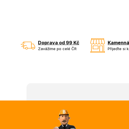
Doprava od 99 Kč
Kamenná
Zavážíme po celé ČR
Přijeďte si 
Z
á
p
a
t