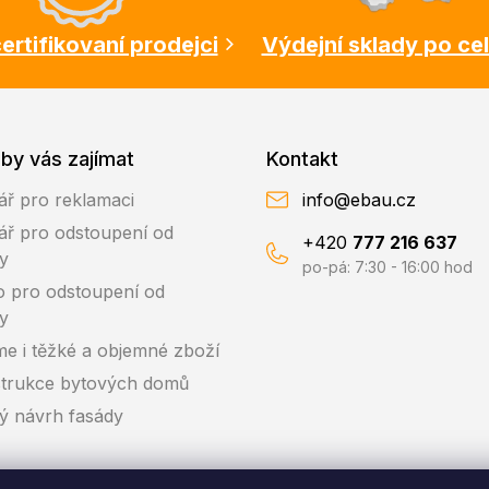
ertifikovaní prodejci
Výdejní sklady po ce
by vás zajímat
Kontakt
ář pro reklamaci
info@ebau.cz
ář pro odstoupení od
+420
777 216 637
y
po-pá: 7:30 - 16:00 hod
o pro odstoupení od
y
me i těžké a objemné zboží
trukce bytových domů
ký návrh fasády