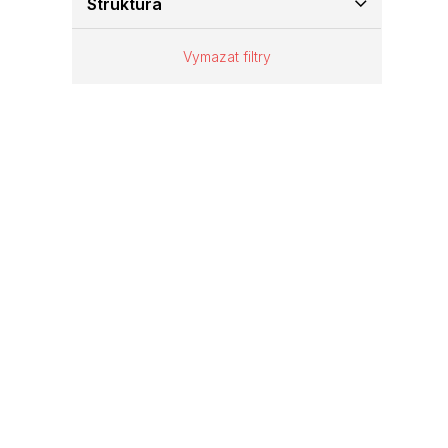
Struktura
e
l
Vymazat filtry