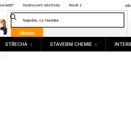
poradit?
Hodnocení obchodu
Nově z blogu
ob
Hledat
STŘECHA
STAVEBNÍ CHEMIE
INTERI
ík