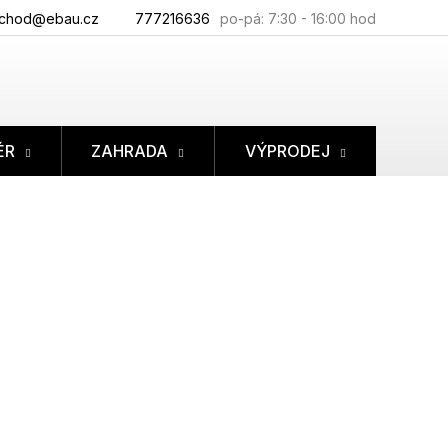
chod@ebau.cz
777216636
ÉR
ZAHRADA
VÝPRODEJ