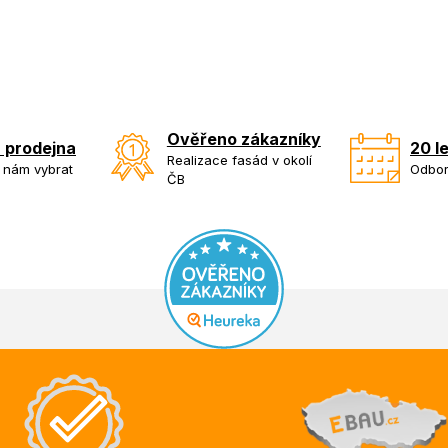
Ověřeno zákazníky
 prodejna
20 l
Realizace fasád v okolí
k nám vybrat
Odbor
ČB