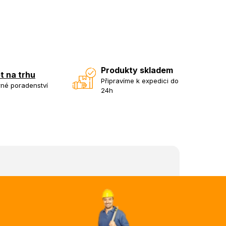
Produkty skladem
et na trhu
Připravíme k expedici do
né poradenství
24h