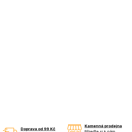
Kamenná prodejna
Doprava od 99 Kč
Přijeďte si k nám