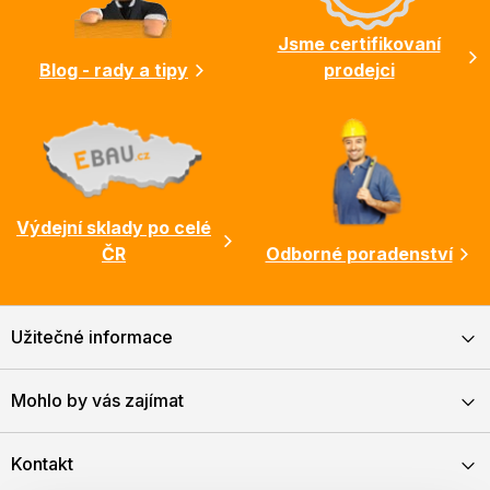
í
Jsme certifikovaní
Blog - rady a tipy
prodejci
Výdejní sklady po celé
ČR
Odborné poradenství
Užitečné informace
Mohlo by vás zajímat
Kontakt