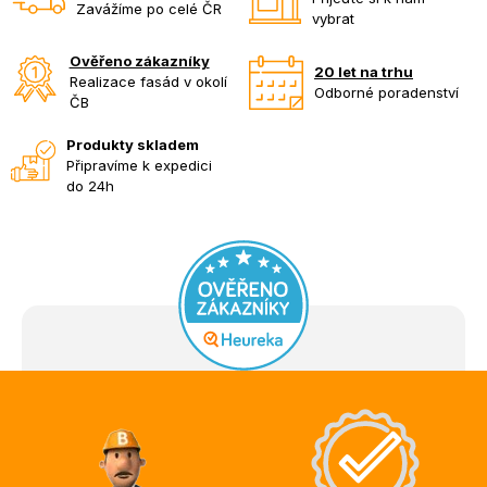
Zavážíme po celé ČR
vybrat
Ověřeno zákazníky
20 let na trhu
Realizace fasád v okolí
Odborné poradenství
ČB
Produkty skladem
Připravíme k expedici
do 24h
Z
á
p
a
t