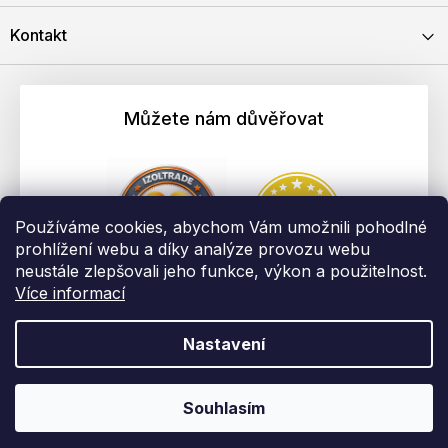
Kontakt
Můžete nám důvěřovat
Používáme cookies, abychom Vám umožnili pohodlné
prohlížení webu a díky analýze provozu webu
neustále zlepšovali jeho funkce, výkon a použitelnost.
Více informací
Nastavení
Vytvořil Shoptet
Copyright 2026
EBAU.cz | IZOLTRADE s.r.o.
. Všechna práva
Souhlasím
vyhrazena.