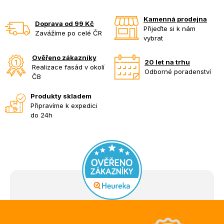
Kamenná prodejna
Doprava od 99 Kč
Přijeďte si k nám
Zavážíme po celé ČR
vybrat
Ověřeno zákazníky
20 let na trhu
Realizace fasád v okolí
Odborné poradenství
ČB
Produkty skladem
Připravíme k expedici
do 24h
Z
á