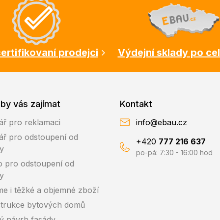
ertifikovaní prodejci
Výdejní sklady po ce
by vás zajímat
Kontakt
ář pro reklamaci
info@ebau.cz
ář pro odstoupení od
+420
777 216 637
y
po-pá: 7:30 - 16:00 hod
o pro odstoupení od
y
me i těžké a objemné zboží
trukce bytových domů
ký návrh fasády