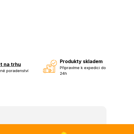
Produkty skladem
et na trhu
Připravíme k expedici do
né poradenství
24h