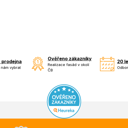
Ověřeno zákazníky
 prodejna
20 l
Realizace fasád v okolí
k nám vybrat
Odbor
ČB