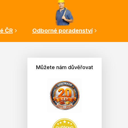
lé ČR
Odborné poradenství
Můžete nám důvěřovat