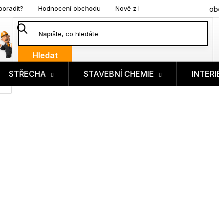
poradit?
Hodnocení obchodu
Nově z blogu
ob
Hledat
STŘECHA
STAVEBNÍ CHEMIE
INTERI
ík