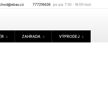
chod@ebau.cz
777216636
ÉR
ZAHRADA
VÝPRODEJ