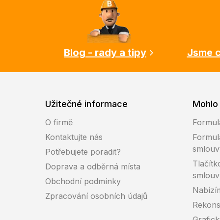
p
a
t
í
Blog - rady a tipy
Jsme c
Užitečné informace
Mohlo 
O firmě
Formul
Kontaktujte nás
Formul
smlouv
Potřebujete poradit?
Tlačítk
Doprava a odběrná místa
smlouv
Obchodní podmínky
Nabízí
Zpracování osobních údajů
Rekons
Grafic