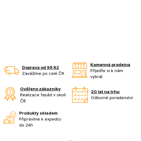
Kamenná prodejna
Doprava od 99 Kč
Přijeďte si k nám
Zavážíme po celé ČR
vybrat
Ověřeno zákazníky
20 let na trhu
Realizace fasád v okolí
Odborné poradenství
ČB
Produkty skladem
Připravíme k expedici
do 24h