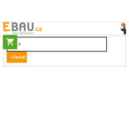
Přejít
na
obsah
NÁKUPNÍ
KOŠÍK
Hledat