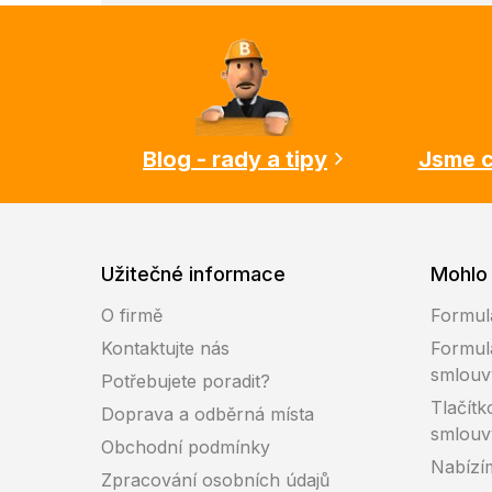
Z
á
p
a
t
í
Blog - rady a tipy
Jsme c
Užitečné informace
Mohlo 
O firmě
Formul
Kontaktujte nás
Formul
smlouv
Potřebujete poradit?
Tlačítk
Doprava a odběrná místa
smlouv
Obchodní podmínky
Nabízí
Zpracování osobních údajů