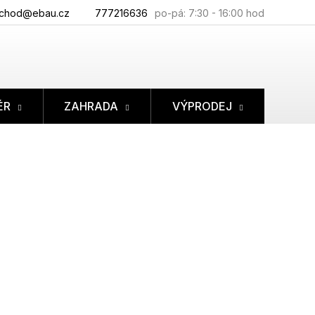
chod@ebau.cz
777216636
ÉR
ZAHRADA
VÝPRODEJ