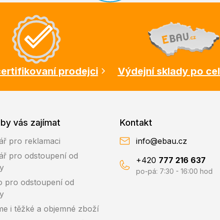
ertifikovaní prodejci
Výdejní sklady po ce
by vás zajímat
Kontakt
ář pro reklamaci
info@ebau.cz
ář pro odstoupení od
+420
777 216 637
y
po-pá: 7:30 - 16:00 hod
o pro odstoupení od
y
me i těžké a objemné zboží