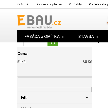
Přejít
O firmě
Doprava a platba
Kontakty
Potřebujete 
na
obsah
FASÁDA a OMÍTKA
STAVBA
Prázdný koš
NÁKUPNÍ
P
KOŠÍK
Cena
o
s
51
Kč
86
Kč
t
r
a
n
n
í
p
Filtr
a
n