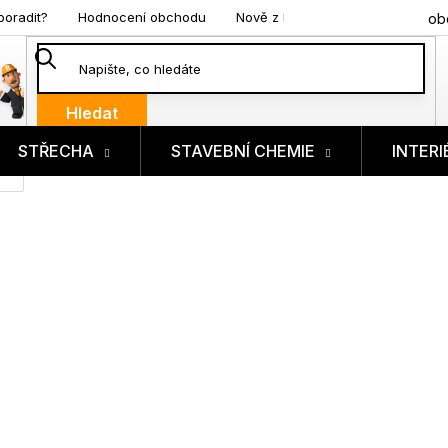
poradit?
Hodnocení obchodu
Nově z blogu
ob
Hledat
STŘECHA
STAVEBNÍ CHEMIE
INTERI
ík