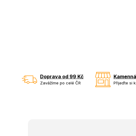
Doprava od 99 Kč
Kamenná
Zavážíme po celé ČR
Přijeďte si 