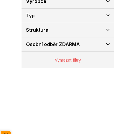
Výrobce
e
l
Typ
Struktura
Osobní odběr ZDARMA
Vymazat filtry