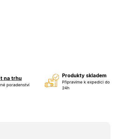
Produkty skladem
et na trhu
Připravíme k expedici do
né poradenství
24h