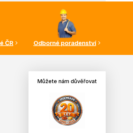
lé ČR
Odborné poradenství
Můžete nám důvěřovat