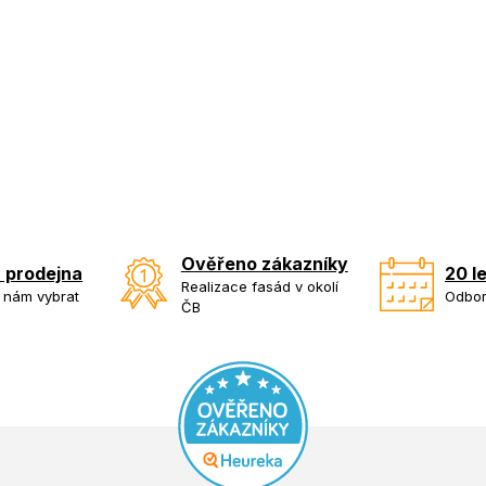
Ověřeno zákazníky
 prodejna
20 l
Realizace fasád v okolí
k nám vybrat
Odbor
ČB