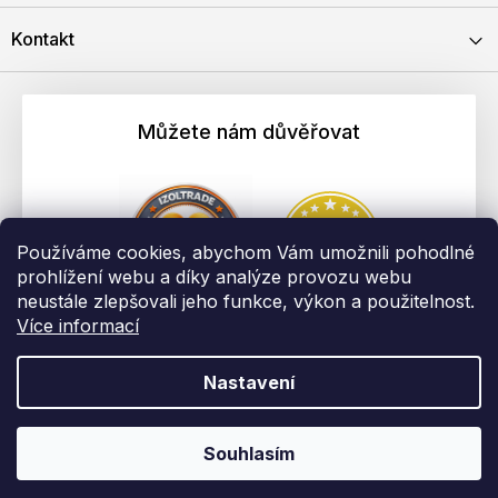
Kontakt
Můžete nám důvěřovat
Používáme cookies, abychom Vám umožnili pohodlné
prohlížení webu a díky analýze provozu webu
neustále zlepšovali jeho funkce, výkon a použitelnost.
Více informací
Nastavení
Vytvořil Shoptet
Copyright 2026
EBAU.cz | IZOLTRADE s.r.o.
. Všechna práva
Souhlasím
vyhrazena.