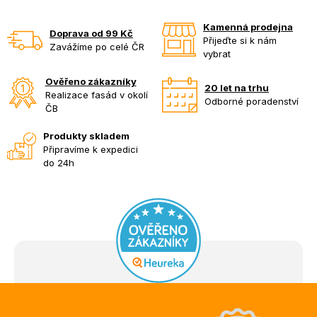
Kamenná prodejna
Doprava od 99 Kč
Přijeďte si k nám
Zavážíme po celé ČR
vybrat
Ověřeno zákazníky
20 let na trhu
Realizace fasád v okolí
Odborné poradenství
ČB
Produkty skladem
Připravíme k expedici
do 24h
Z
á