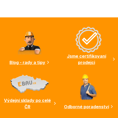
Z
á
p
a
t
í
Jsme certifikovaní
Blog - rady a tipy
prodejci
Výdejní sklady po celé
ČR
Odborné poradenství