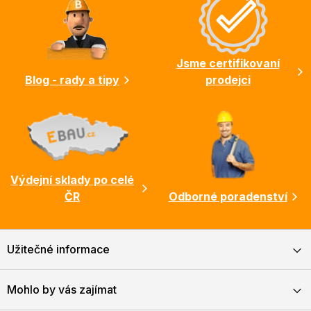
a
t
í
Jsme certifikovaní
Blog - rady a tipy
prodejci
Výdejní sklady po celé
ČR
Odborné poradenství
Užitečné informace
Mohlo by vás zajímat