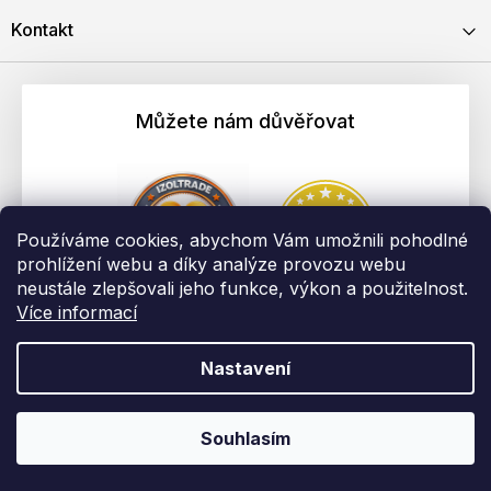
Kontakt
Můžete nám důvěřovat
Používáme cookies, abychom Vám umožnili pohodlné
prohlížení webu a díky analýze provozu webu
neustále zlepšovali jeho funkce, výkon a použitelnost.
Více informací
Nastavení
Vytvořil Shoptet
Copyright 2026
EBAU.cz | IZOLTRADE s.r.o.
. Všechna práva
Souhlasím
vyhrazena.