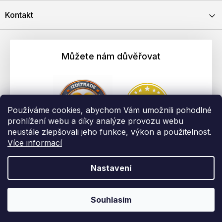
Kontakt
Můžete nám důvěřovat
Používáme cookies, abychom Vám umožnili pohodlné
prohlížení webu a díky analýze provozu webu
neustále zlepšovali jeho funkce, výkon a použitelnost.
Více informací
Nastavení
Vytvořil Shoptet
Copyright 2026
EBAU.cz | IZOLTRADE s.r.o.
. Všechna práva
Souhlasím
vyhrazena.