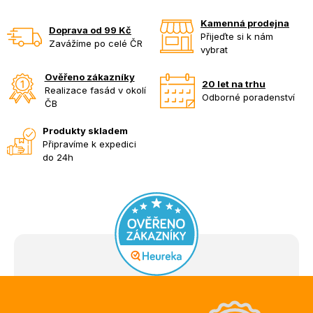
Kamenná prodejna
Doprava od 99 Kč
Přijeďte si k nám
Zavážíme po celé ČR
vybrat
Ověřeno zákazníky
20 let na trhu
Realizace fasád v okolí
Odborné poradenství
ČB
Produkty skladem
Připravíme k expedici
do 24h
Z
á