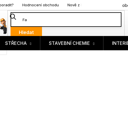
poradit?
Hodnocení obchodu
Nově z blogu
ob
Hledat
STŘECHA
STAVEBNÍ CHEMIE
INTERI
ík