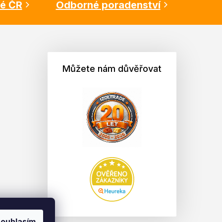
lé ČR
Odborné poradenství
Můžete nám důvěřovat
ouhlasím