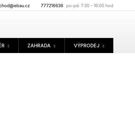
chod@ebau.cz
777216636
ÉR
ZAHRADA
VÝPRODEJ