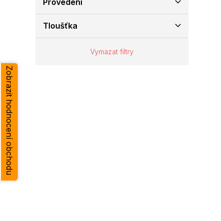
Provedení
e
l
Tloušťka
Vymazat filtry
Zobrazit hodnocení obchodu