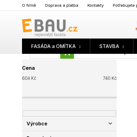
Přejít
O firmě
Doprava a platba
Kontakty
Potřebujete 
na
obsah
FASÁDA a OMÍTKA
STAVBA
Prázdný koš
NÁKUPNÍ
P
KOŠÍK
Cena
o
s
604
Kč
740
Kč
t
r
a
n
n
í
p
Výrobce
a
n