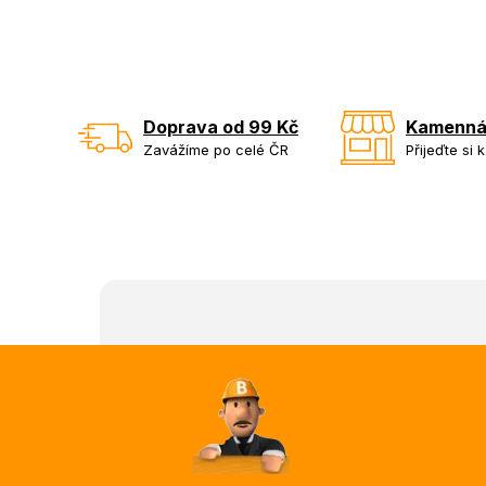
Doprava od 99 Kč
Kamenná
Zavážíme po celé ČR
Přijeďte si 
Z
á
p
a
t
í