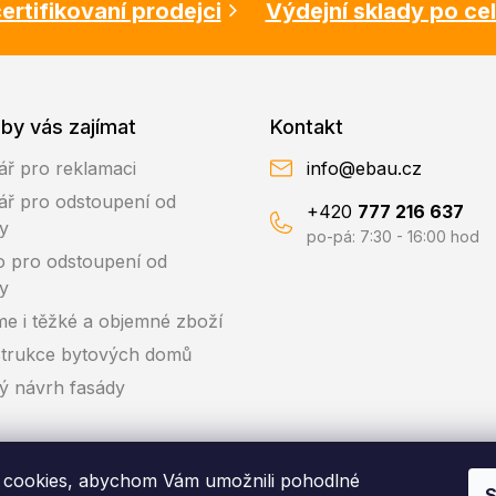
ertifikovaní prodejci
Výdejní sklady po ce
by vás zajímat
Kontakt
ář pro reklamaci
info@ebau.cz
ář pro odstoupení od
+420
777 216 637
y
po-pá: 7:30 - 16:00 hod
o pro odstoupení od
y
me i těžké a objemné zboží
trukce bytových domů
ký návrh fasády
cookies, abychom Vám umožnili pohodlné
S