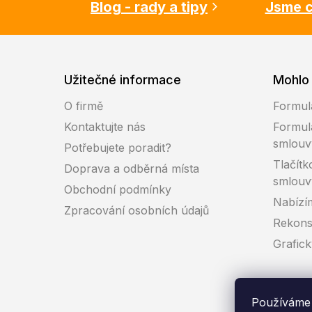
Blog - rady a tipy
Jsme c
Užitečné informace
Mohlo 
O firmě
Formul
Kontaktujte nás
Formul
smlouv
Potřebujete poradit?
Tlačítk
Doprava a odběrná místa
smlouv
Obchodní podmínky
Nabízí
Zpracování osobních údajů
Rekons
Grafic
Používáme 