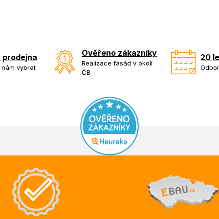
Ověřeno zákazníky
 prodejna
20 l
Realizace fasád v okolí
k nám vybrat
Odbor
ČB