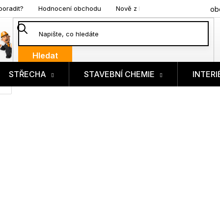
poradit?
Hodnocení obchodu
Nově z blogu
ob
Hledat
STŘECHA
STAVEBNÍ CHEMIE
INTERI
ík