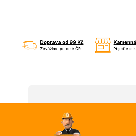
Doprava od 99 Kč
Kamenná
Zavážíme po celé ČR
Přijeďte si 
Z
á
p
a
t