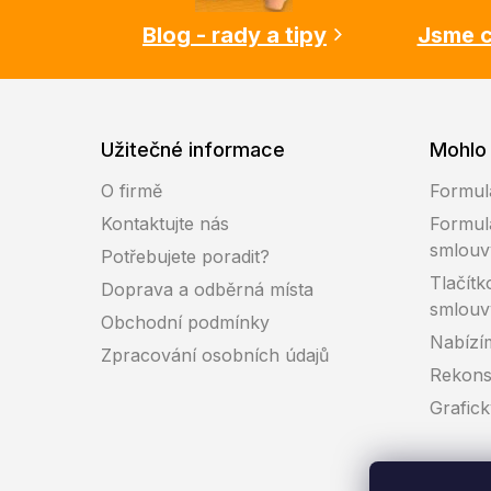
í
Blog - rady a tipy
Jsme c
Užitečné informace
Mohlo 
O firmě
Formul
Kontaktujte nás
Formul
smlouv
Potřebujete poradit?
Tlačítk
Doprava a odběrná místa
smlouv
Obchodní podmínky
Nabízí
Zpracování osobních údajů
Rekons
Grafic