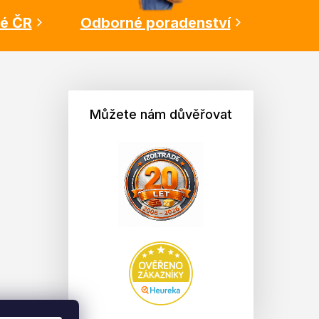
lé ČR
Odborné poradenství
Můžete nám důvěřovat