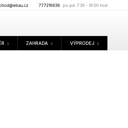
chod@ebau.cz
777216636
ÉR
ZAHRADA
VÝPRODEJ