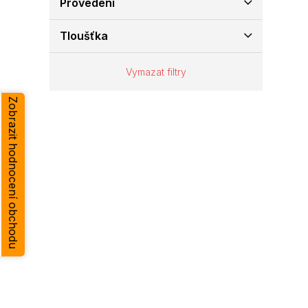
Provedení
e
l
Tloušťka
Vymazat filtry
Zobrazit hodnocení obchodu