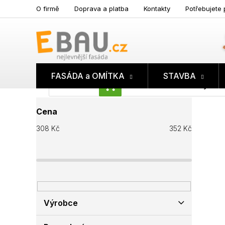
Přejít
O firmě
Doprava a platba
Kontakty
Potřebujete 
na
obsah
FASÁDA a OMÍTKA
STAVBA
Prázdný koš
NÁKUPNÍ
P
KOŠÍK
Cena
o
s
308
Kč
352
Kč
t
r
a
n
n
í
p
Výrobce
a
n