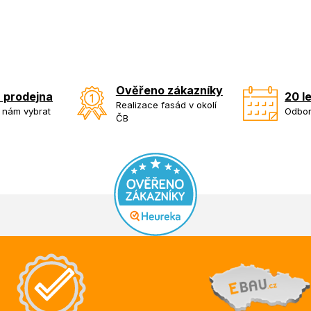
Ověřeno zákazníky
 prodejna
20 l
Realizace fasád v okolí
k nám vybrat
Odbor
ČB