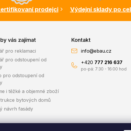
ertifikovaní prodejci
Výdejní sklady po ce
by vás zajímat
Kontakt
ář pro reklamaci
info@ebau.cz
ář pro odstoupení od
+420
777 216 637
y
po-pá: 7:30 - 16:00 hod
o pro odstoupení od
y
me i těžké a objemné zboží
trukce bytových domů
ký návrh fasády