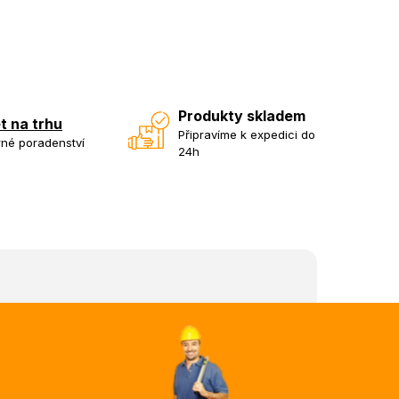
Produkty skladem
et na trhu
Připravíme k expedici do
né poradenství
24h