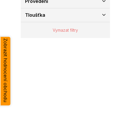
Provedení
e
l
Tloušťka
Vymazat filtry
Zobrazit hodnocení obchodu