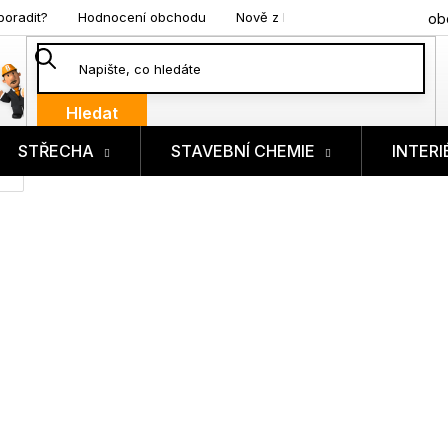
poradit?
Hodnocení obchodu
Nově z blogu
ob
Hledat
STŘECHA
STAVEBNÍ CHEMIE
INTERI
ík