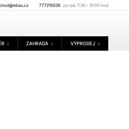
chod@ebau.cz
777216636
ÉR
ZAHRADA
VÝPRODEJ