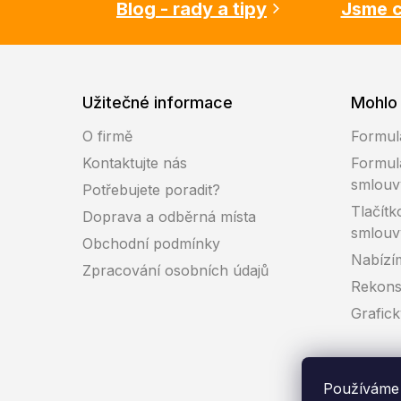
Blog - rady a tipy
Jsme c
Užitečné informace
Mohlo 
O firmě
Formul
Kontaktujte nás
Formul
smlouv
Potřebujete poradit?
Tlačítk
Doprava a odběrná místa
smlouv
Obchodní podmínky
Nabízí
Zpracování osobních údajů
Rekons
Grafic
Používáme 