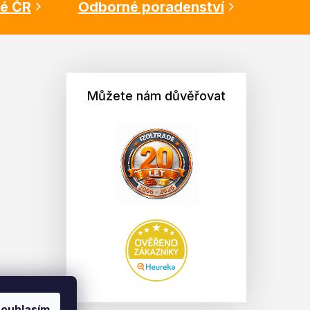
lé ČR
Odborné poradenství
Můžete nám důvěřovat
ouhlasím