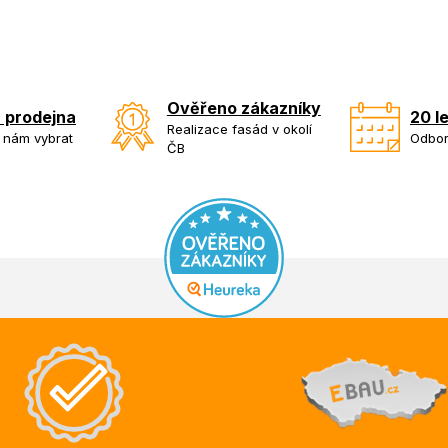
Ověřeno zákazníky
 prodejna
20 l
Realizace fasád v okolí
k nám vybrat
Odbor
ČB