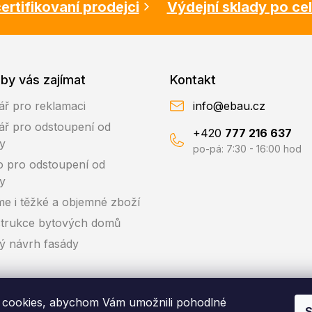
ertifikovaní prodejci
Výdejní sklady po ce
by vás zajímat
Kontakt
ář pro reklamaci
info@ebau.cz
ář pro odstoupení od
+420
777 216 637
y
po-pá: 7:30 - 16:00 hod
o pro odstoupení od
y
me i těžké a objemné zboží
trukce bytových domů
ký návrh fasády
cookies, abychom Vám umožnili pohodlné
S