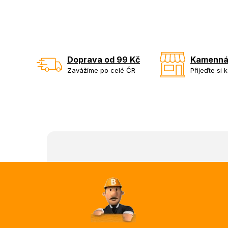
Doprava od 99 Kč
Kamenná
Zavážíme po celé ČR
Přijeďte si 
Z
á
p
a
t
í