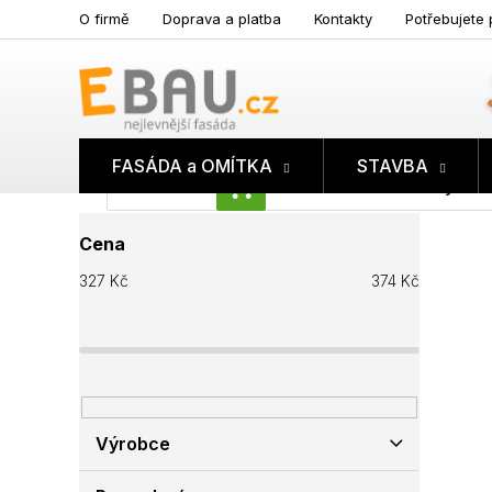
Přejít
O firmě
Doprava a platba
Kontakty
Potřebujete 
na
obsah
FASÁDA a OMÍTKA
STAVBA
Prázdný koš
NÁKUPNÍ
P
KOŠÍK
Cena
o
s
327
Kč
374
Kč
t
r
a
n
n
í
p
Výrobce
a
n