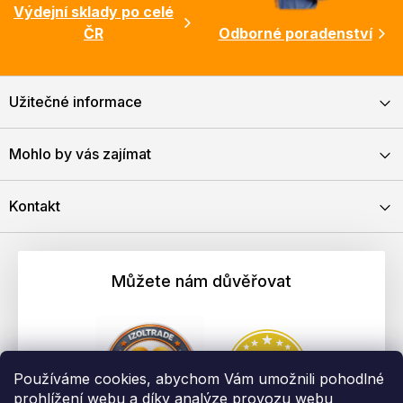
Výdejní sklady po celé
ČR
Odborné poradenství
Užitečné informace
Mohlo by vás zajímat
Kontakt
Můžete nám důvěřovat
Používáme cookies, abychom Vám umožnili pohodlné
prohlížení webu a díky analýze provozu webu