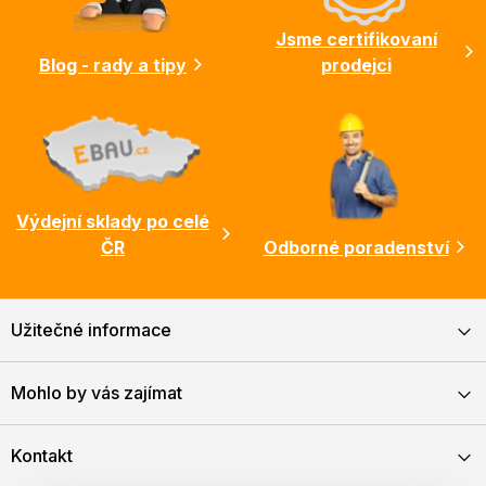
í
Jsme certifikovaní
Blog - rady a tipy
prodejci
Výdejní sklady po celé
ČR
Odborné poradenství
Užitečné informace
Mohlo by vás zajímat
Kontakt