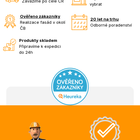
Zavážíme po celé ČR
vybrat
Ověřeno zákazníky
20 let na trhu
Realizace fasád v okolí
Odborné poradenství
ČB
Produkty skladem
Připravíme k expedici
do 24h
Z
á
p
a
t