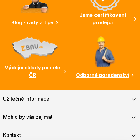
í
Jsme certifikovaní
Blog - rady a tipy
prodejci
Výdejní sklady po celé
ČR
Odborné poradenství
Užitečné informace
Mohlo by vás zajímat
Kontakt