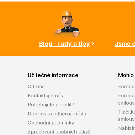
Z
á
p
a
t
í
Blog - rady a tipy
Jsme c
Užitečné informace
Mohlo 
O firmě
Formul
Kontaktujte nás
Formul
smlouv
Potřebujete poradit?
Tlačítk
Doprava a odběrná místa
smlouv
Obchodní podmínky
Nabízí
Zpracování osobních údajů