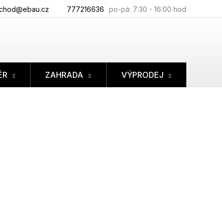
chod@ebau.cz
777216636
ÉR
ZAHRADA
VÝPRODEJ