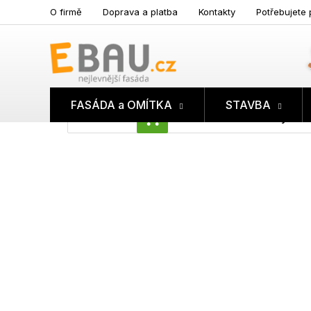
Přejít
O firmě
Doprava a platba
Kontakty
Potřebujete 
na
obsah
FASÁDA a OMÍTKA
STAVBA
Prázdný koš
NÁKUPNÍ
KOŠÍK