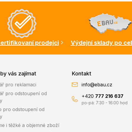
ertifikovaní prodejci
Výdejní sklady po ce
by vás zajímat
Kontakt
ář pro reklamaci
info@ebau.cz
ář pro odstoupení od
+420
777 216 637
y
po-pá: 7:30 - 16:00 hod
o pro odstoupení od
y
me i těžké a objemné zboží