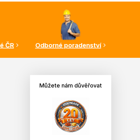
lé ČR
Odborné poradenství
Můžete nám důvěřovat