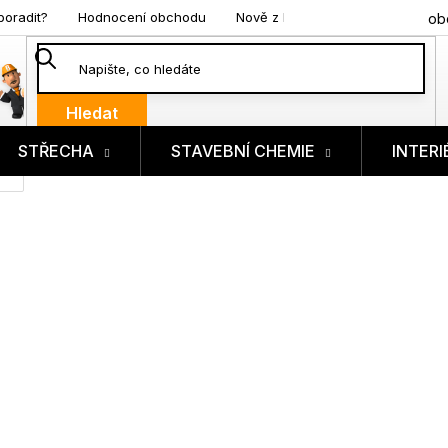
poradit?
Hodnocení obchodu
Nově z blogu
ob
Hledat
STŘECHA
STAVEBNÍ CHEMIE
INTERI
ík