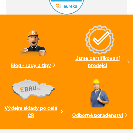
Z
á
p
a
t
í
Jsme certifikovaní
Blog - rady a tipy
prodejci
Výdejní sklady po celé
ČR
Odborné poradenství