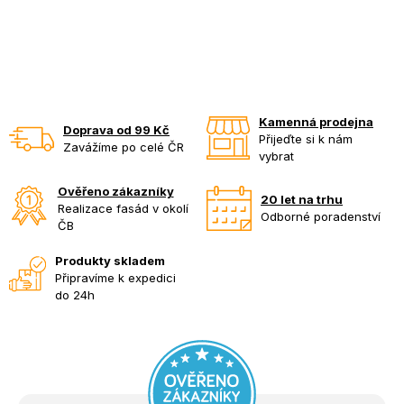
Kamenná prodejna
Doprava od 99 Kč
Přijeďte si k nám
Zavážíme po celé ČR
vybrat
Ověřeno zákazníky
20 let na trhu
Realizace fasád v okolí
Odborné poradenství
ČB
Produkty skladem
Připravíme k expedici
do 24h