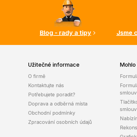
p
a
t
í
Blog - rady a tipy
Jsme c
Užitečné informace
Mohlo 
O firmě
Formul
Kontaktujte nás
Formul
smlouv
Potřebujete poradit?
Tlačítk
Doprava a odběrná místa
smlouv
Obchodní podmínky
Nabízí
Zpracování osobních údajů
Rekons
Grafic