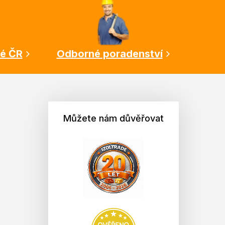
lé ČR
Odborné poradenství
Můžete nám důvěřovat