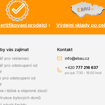
ertifikovaní prodejci
Výdejní sklady po ce
by vás zajímat
Kontakt
ář pro reklamaci
info@ebau.cz
ář pro odstoupení od
+420
777 216 637
y
po-pá: 7:30 - 16:00 hod
o pro odstoupení od
y
me i těžké a objemné zboží
trukce bytových domů
ký návrh fasády