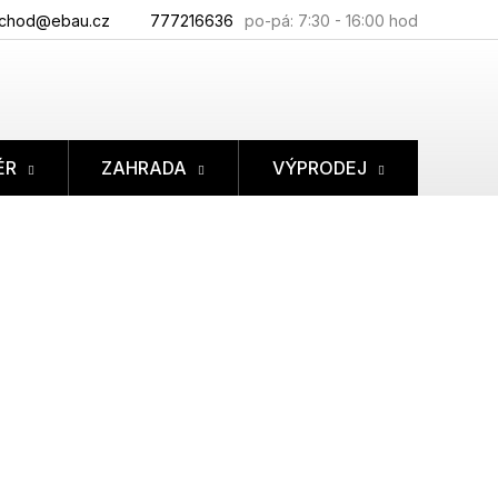
chod@ebau.cz
777216636
ÉR
ZAHRADA
VÝPRODEJ