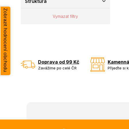
Struktura
e
Zobrazit hodnocení obchodu
l
Vymazat filtry
Doprava od 99 Kč
Kamenná
Zavážíme po celé ČR
Přijeďte si 
Z
á