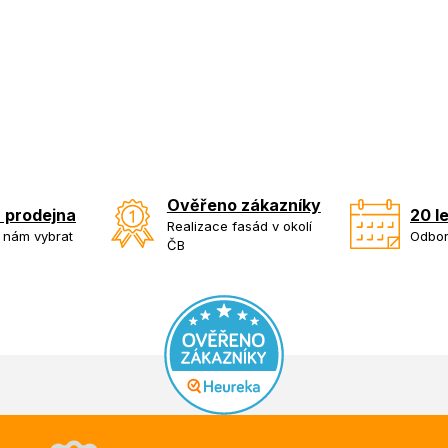
Ověřeno zákazníky
 prodejna
20 l
Realizace fasád v okolí
k nám vybrat
Odbor
ČB