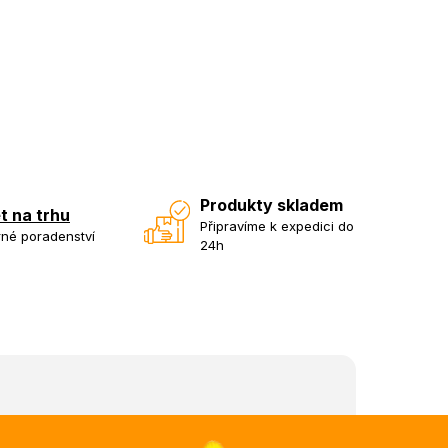
Produkty skladem
et na trhu
Připravíme k expedici do
né poradenství
24h