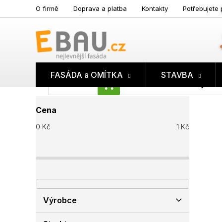
Přejít
O firmě
Doprava a platba
Kontakty
Potřebujete 
na
obsah
FASÁDA a OMÍTKA
STAVBA
Prázdný koš
NÁKUPNÍ
P
KOŠÍK
Cena
o
s
0
Kč
1
Kč
t
r
a
n
n
í
p
Výrobce
a
n