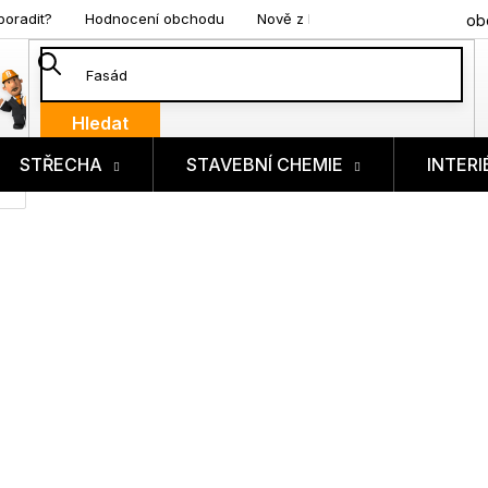
poradit?
Hodnocení obchodu
Nově z blogu
ob
Hledat
STŘECHA
STAVEBNÍ CHEMIE
INTERI
ík