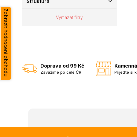
Struktura
e
Zobrazit hodnocení obchodu
l
Vymazat filtry
Doprava od 99 Kč
Kamenná
Zavážíme po celé ČR
Přijeďte si 
Z
á