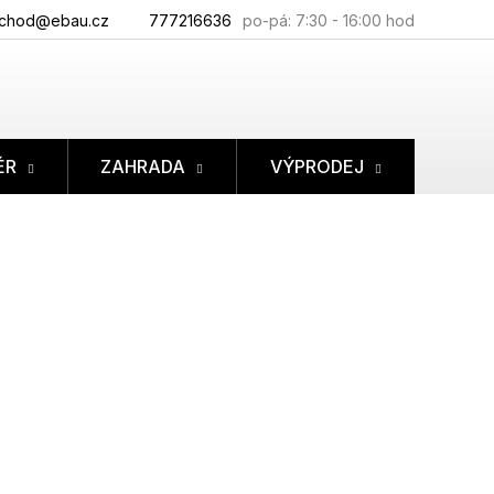
chod@ebau.cz
777216636
ÉR
ZAHRADA
VÝPRODEJ