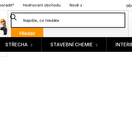
poradit?
Hodnocení obchodu
Nově z blogu
ob
Hledat
STŘECHA
STAVEBNÍ CHEMIE
INTERI
ík