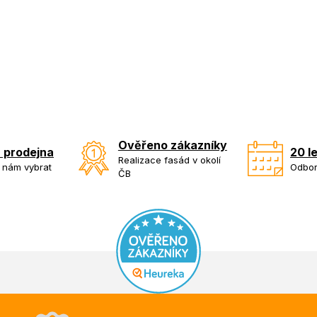
Ověřeno zákazníky
 prodejna
20 l
Realizace fasád v okolí
k nám vybrat
Odbor
ČB