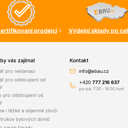
ertifikovaní prodejci
Výdejní sklady po ce
by vás zajímat
Kontakt
ář pro reklamaci
info@ebau.cz
ář pro odstoupení od
+420
777 216 637
y
po-pá: 7:30 - 16:00 hod
o pro odstoupení od
y
me i těžké a objemné zboží
trukce bytových domů
ký návrh fasády