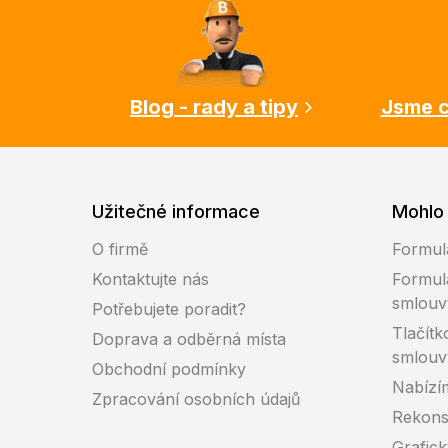
p
a
t
í
Blog - rady a tipy
Jsme c
Užitečné informace
Mohlo 
O firmě
Formul
Kontaktujte nás
Formul
smlouv
Potřebujete poradit?
Tlačítk
Doprava a odběrná místa
smlouv
Obchodní podmínky
Nabízí
Zpracování osobních údajů
Rekons
Grafic