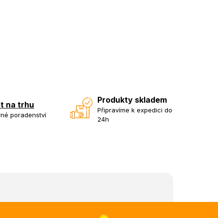
Produkty skladem
et na trhu
Připravíme k expedici do
né poradenství
24h