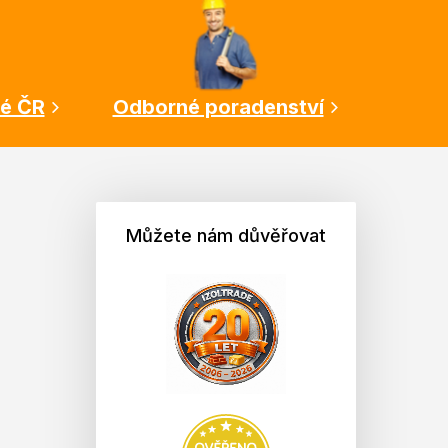
lé ČR
Odborné poradenství
Můžete nám důvěřovat