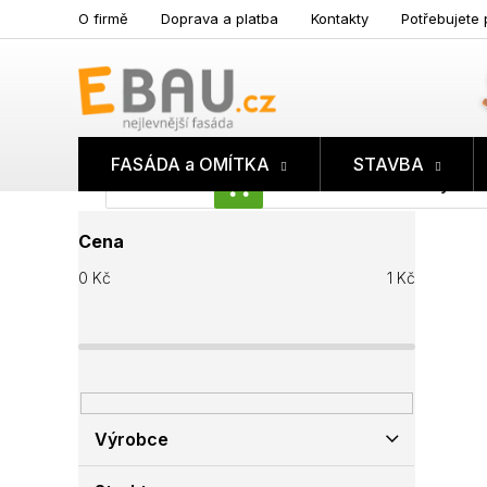
Přejít
O firmě
Doprava a platba
Kontakty
Potřebujete 
na
obsah
FASÁDA a OMÍTKA
STAVBA
Prázdný koš
NÁKUPNÍ
P
KOŠÍK
Cena
o
s
0
Kč
1
Kč
t
r
a
n
n
í
p
Výrobce
a
n