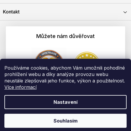
Kontakt
Můžete nám důvěřovat
Používáme cookies, abychom Vám umožnili pohodlné
prohlížení webu a díky analýze provozu webu
neustále zlepšovali jeho funkce, výkon a použitelnost.
Více informací
Nastavení
Vytvořil Shoptet
Copyright 2026
EBAU.cz | IZOLTRADE s.r.o.
. Všechna práva
Souhlasím
vyhrazena.