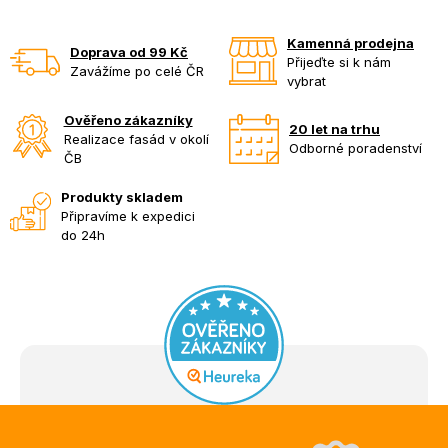
Kamenná prodejna
Doprava od 99 Kč
Přijeďte si k nám
Zavážíme po celé ČR
vybrat
Ověřeno zákazníky
20 let na trhu
Realizace fasád v okolí
Odborné poradenství
ČB
Produkty skladem
Připravíme k expedici
do 24h
Z
á