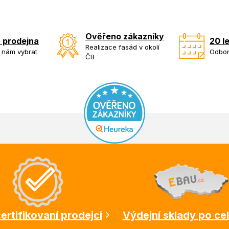
Ověřeno zákazníky
 prodejna
20 l
Realizace fasád v okolí
k nám vybrat
Odbor
ČB
ertifikovaní prodejci
Výdejní sklady po ce