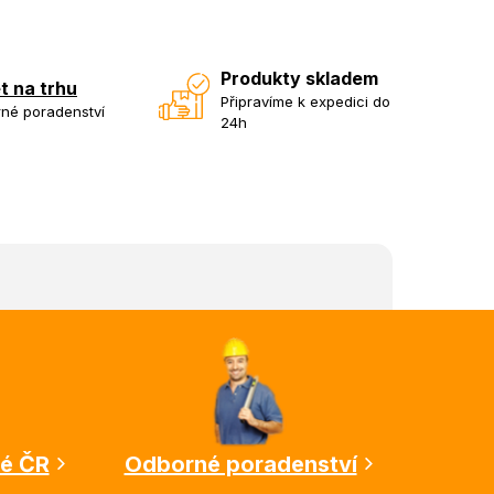
Produkty skladem
et na trhu
Připravíme k expedici do
né poradenství
24h
lé ČR
Odborné poradenství