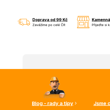
Doprava od 99 Kč
Kamenná
Zavážíme po celé ČR
Přijeďte si 
Z
á
p
a
t
í
Blog - rady a tipy
Jsme c