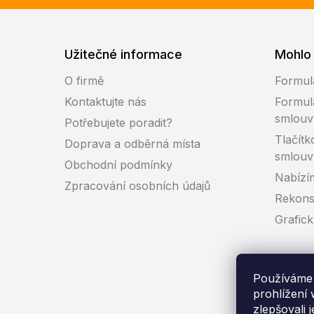
Užitečné informace
Mohlo 
O firmě
Formul
Kontaktujte nás
Formul
smlouv
Potřebujete poradit?
Tlačítk
Doprava a odběrná místa
smlouv
Obchodní podmínky
Nabízí
Zpracování osobních údajů
Rekons
Grafic
Používáme 
prohlížení
zlepšovali 