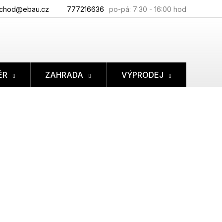
chod@ebau.cz
777216636
ÉR
ZAHRADA
VÝPRODEJ