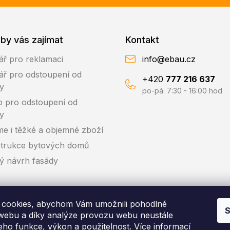
by vás zajímat
Kontakt
ář pro reklamaci
info@ebau.cz
ář pro odstoupení od
+420
777 216 637
y
po-pá: 7:30 - 16:00 hod
o pro odstoupení od
y
me i těžké a objemné zboží
trukce bytových domů
ký návrh fasády
cookies, abychom Vám umožnili pohodlné
S
 webu a díky analýze provozu webu neustále
jeho funkce, výkon a použitelnost.
Více informací