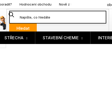
poradit?
Hodnocení obchodu
Nově z blogu
ob
Hledat
STŘECHA
STAVEBNÍ CHEMIE
INTERI
ík