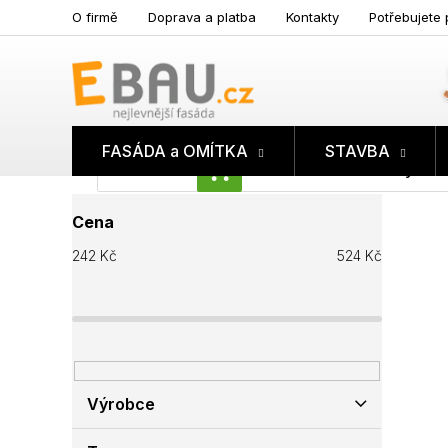
Přejít
O firmě
Doprava a platba
Kontakty
Potřebujete 
na
obsah
FASÁDA a OMÍTKA
STAVBA
Prázdný koš
NÁKUPNÍ
P
KOŠÍK
Cena
o
s
242
Kč
524
Kč
t
r
a
n
n
í
p
Výrobce
a
n