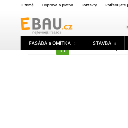
Přejít
O firmě
Doprava a platba
Kontakty
Potřebujete 
na
obsah
FASÁDA a OMÍTKA
STAVBA
Prázdný koš
NÁKUPNÍ
KOŠÍK