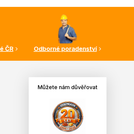
lé ČR
Odborné poradenství
Můžete nám důvěřovat