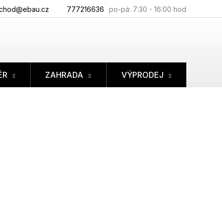
chod@ebau.cz
777216636
ÉR
ZAHRADA
VÝPRODEJ