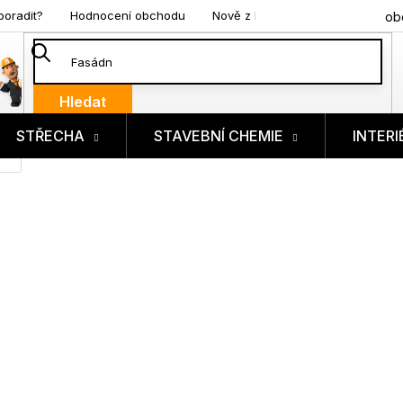
poradit?
Hodnocení obchodu
Nově z blogu
ob
Hledat
STŘECHA
STAVEBNÍ CHEMIE
INTERI
ík