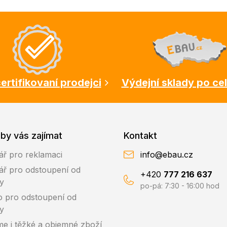
ertifikovaní prodejci
Výdejní sklady po ce
by vás zajímat
Kontakt
ář pro reklamaci
info@ebau.cz
ář pro odstoupení od
+420
777 216 637
y
po-pá: 7:30 - 16:00 hod
o pro odstoupení od
y
me i těžké a objemné zboží