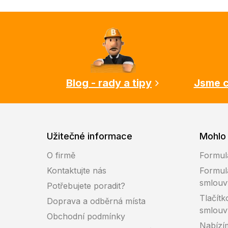
Z
á
p
a
t
í
Blog - rady a tipy
Jsme c
Užitečné informace
Mohlo 
O firmě
Formul
Kontaktujte nás
Formul
smlouv
Potřebujete poradit?
Tlačítk
Doprava a odběrná místa
smlouv
Obchodní podmínky
Nabízí