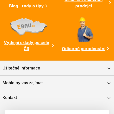
Blog - rady a tipy
prodejci
Výdejní sklady po celé
ČR
Odborné poradenství
Užitečné informace
Mohlo by vás zajímat
Kontakt