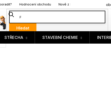
poradit?
Hodnocení obchodu
Nově z blogu
ob
Hledat
STŘECHA
STAVEBNÍ CHEMIE
INTERI
ík