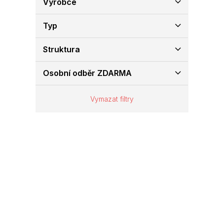
Výrobce
e
l
Typ
Struktura
Osobní odběr ZDARMA
Vymazat filtry