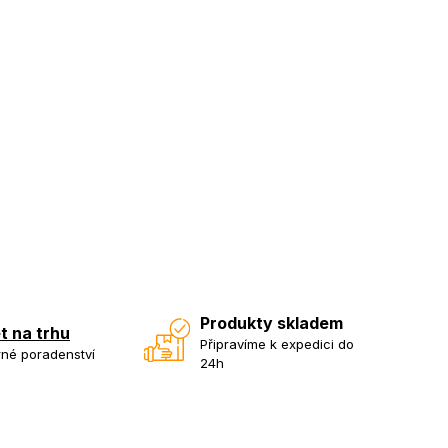
Produkty skladem
et na trhu
Připravíme k expedici do
né poradenství
24h