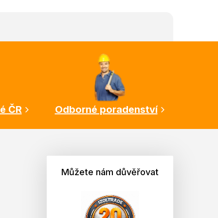
lé ČR
Odborné poradenství
Můžete nám důvěřovat