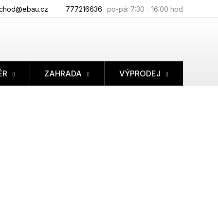
chod@ebau.cz
777216636
ÉR
ZAHRADA
VÝPRODEJ