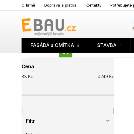
Přejít
O firmě
Doprava a platba
Kontakty
Potřebujete 
na
obsah
FASÁDA a OMÍTKA
STAVBA
Prázdný koš
NÁKUPNÍ
P
KOŠÍK
Cena
o
s
88
Kč
4249
Kč
t
r
a
n
n
í
p
Filtr
a
n