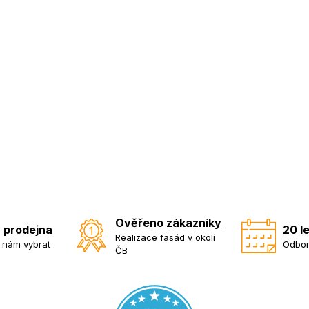
Ověřeno zákazníky
 prodejna
20 l
Realizace fasád v okolí
k nám vybrat
Odbor
ČB