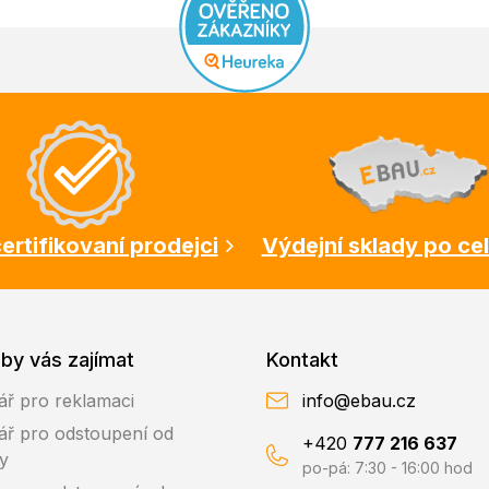
ertifikovaní prodejci
Výdejní sklady po ce
by vás zajímat
Kontakt
ář pro reklamaci
info@ebau.cz
ář pro odstoupení od
+420
777 216 637
y
po-pá: 7:30 - 16:00 hod