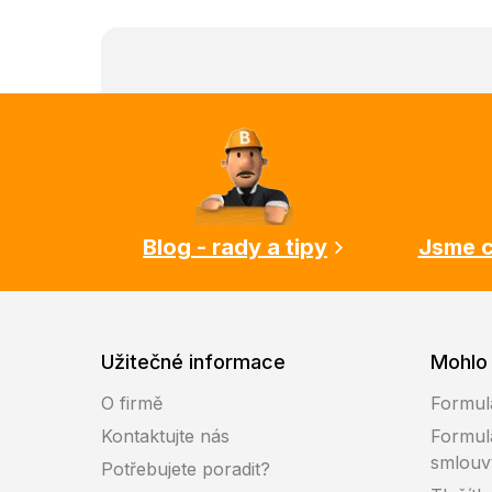
Z
á
p
a
t
í
Blog - rady a tipy
Jsme c
Užitečné informace
Mohlo 
O firmě
Formul
Kontaktujte nás
Formul
smlouv
Potřebujete poradit?