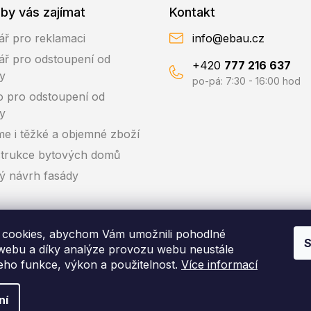
by vás zajímat
Kontakt
ář pro reklamaci
info@ebau.cz
ář pro odstoupení od
+420
777 216 637
y
po-pá: 7:30 - 16:00 hod
o pro odstoupení od
y
me i těžké a objemné zboží
trukce bytových domů
ký návrh fasády
cookies, abychom Vám umožnili pohodlné
S
 webu a díky analýze provozu webu neustále
jeho funkce, výkon a použitelnost.
Více informací
pyright 2026
EBAU.cz | IZOLTRADE s.r.o.
. Všechna práva vyhraze
ní