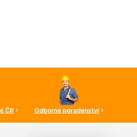
lé ČR
Odborné poradenství