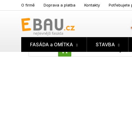
Přejít
O firmě
Doprava a platba
Kontakty
Potřebujete 
na
obsah
FASÁDA a OMÍTKA
STAVBA
Prázdný koš
NÁKUPNÍ
KOŠÍK