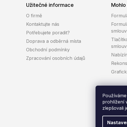
Užitečné informace
Mohlo 
O firmě
Formul
Kontaktujte nás
Formul
smlouv
Potřebujete poradit?
Tlačítk
Doprava a odběrná místa
smlouv
Obchodní podmínky
Nabízí
Zpracování osobních údajů
Rekons
Grafic
Používáme 
prohlížení
zlepšovali 
Co
Nastave