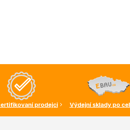
ertifikovaní prodejci
Výdejní sklady po ce