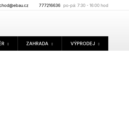
chod@ebau.cz
777216636
ÉR
ZAHRADA
VÝPRODEJ