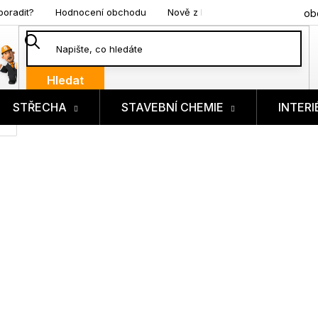
poradit?
Hodnocení obchodu
Nově z blogu
ob
Hledat
STŘECHA
STAVEBNÍ CHEMIE
INTERI
ík