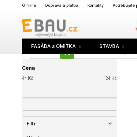
Přejít
O firmě
Doprava a platba
Kontakty
Potřebujete 
na
obsah
FASÁDA a OMÍTKA
STAVBA
Prázdný koš
NÁKUPNÍ
P
KOŠÍK
Cena
o
s
44
Kč
124
Kč
t
r
a
n
n
í
p
Filtr
a
n