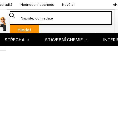
poradit?
Hodnocení obchodu
Nově z blogu
ob
Hledat
STŘECHA
STAVEBNÍ CHEMIE
INTERI
ík