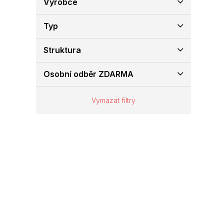
Výrobce
e
l
Typ
Struktura
Osobní odběr ZDARMA
Vymazat filtry