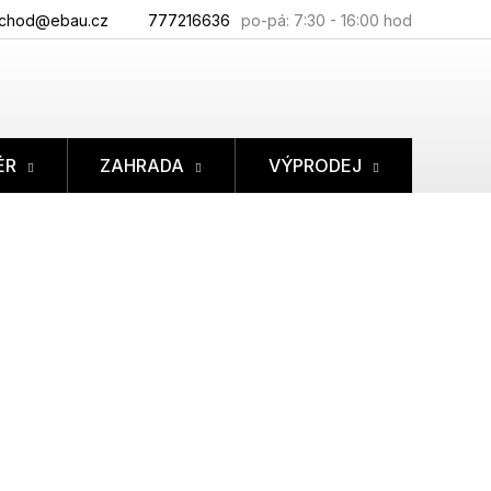
chod@ebau.cz
777216636
ÉR
ZAHRADA
VÝPRODEJ