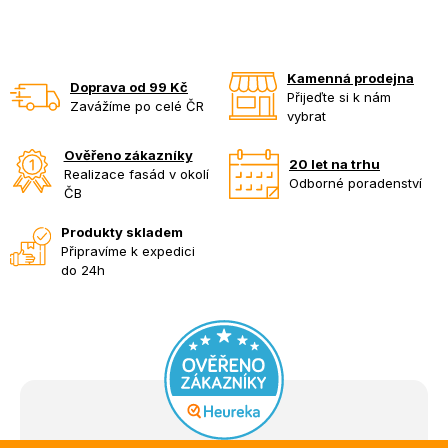
Kamenná prodejna
Doprava od 99 Kč
Přijeďte si k nám
Zavážíme po celé ČR
vybrat
Ověřeno zákazníky
20 let na trhu
Realizace fasád v okolí
Odborné poradenství
ČB
Produkty skladem
Připravíme k expedici
do 24h