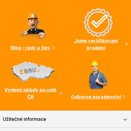
Z
á
p
a
t
í
Jsme certifikovaní
Blog - rady a tipy
prodejci
Výdejní sklady po celé
ČR
Odborné poradenství
Užitečné informace