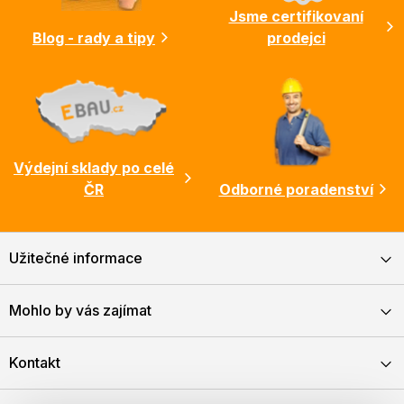
Jsme certifikovaní
Blog - rady a tipy
prodejci
Výdejní sklady po celé
ČR
Odborné poradenství
Užitečné informace
Mohlo by vás zajímat
Kontakt