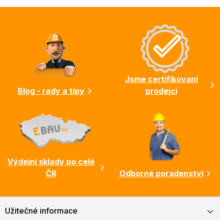
Z
á
p
a
t
í
Jsme certifikovaní
Blog - rady a tipy
prodejci
Výdejní sklady po celé
ČR
Odborné poradenství
Užitečné informace