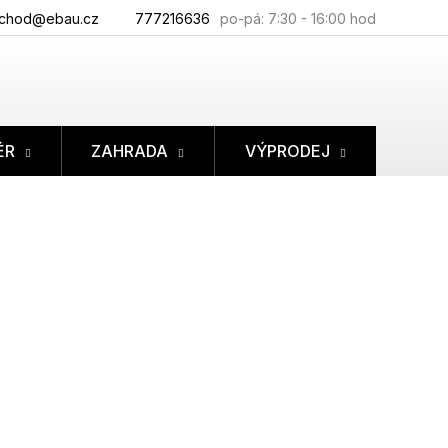
chod@ebau.cz
777216636
ÉR
ZAHRADA
VÝPRODEJ