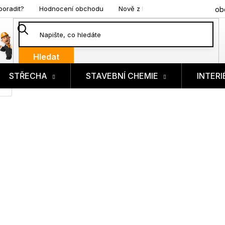
poradit?
Hodnocení obchodu
Nově z blogu
ob
Hledat
STŘECHA
STAVEBNÍ CHEMIE
INTERI
ík