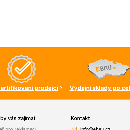
ertifikovaní prodejci
Výdejní sklady po ce
by vás zajímat
Kontakt
ář pro reklamaci
info@ebau.cz