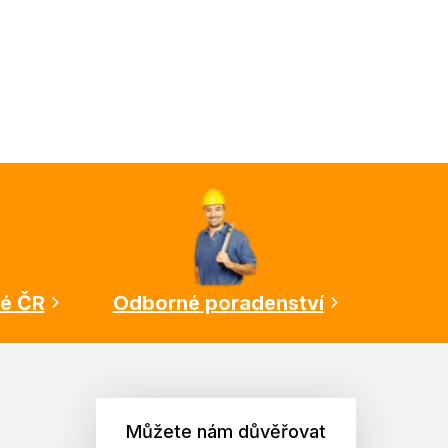
lé ČR
Odborné poradenství
Můžete nám důvěřovat