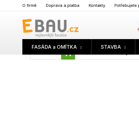
Přejít
O firmě
Doprava a platba
Kontakty
Potřebujete 
na
obsah
FASÁDA a OMÍTKA
STAVBA
Prázdný koš
NÁKUPNÍ
KOŠÍK