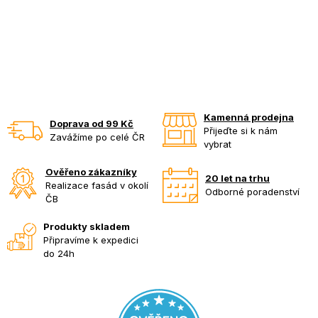
Kamenná prodejna
Doprava od 99 Kč
Přijeďte si k nám
Zavážíme po celé ČR
vybrat
Ověřeno zákazníky
20 let na trhu
Realizace fasád v okolí
Odborné poradenství
ČB
Produkty skladem
Připravíme k expedici
do 24h