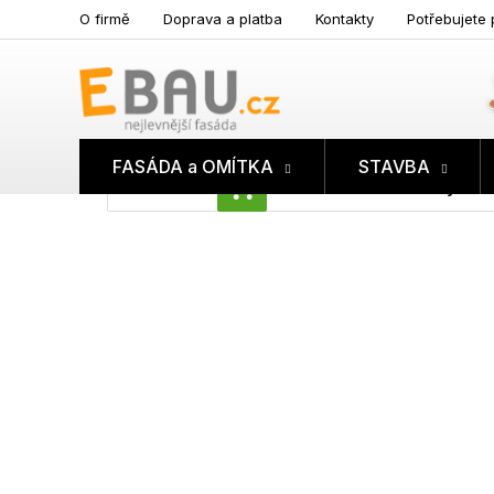
Přejít
O firmě
Doprava a platba
Kontakty
Potřebujete 
na
obsah
FASÁDA a OMÍTKA
STAVBA
Prázdný koš
NÁKUPNÍ
KOŠÍK