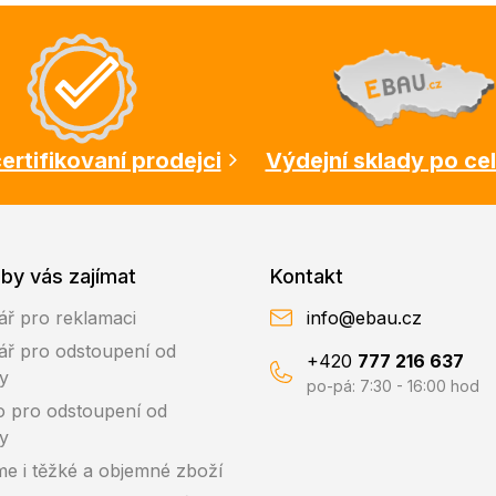
ertifikovaní prodejci
Výdejní sklady po ce
by vás zajímat
Kontakt
ář pro reklamaci
info@ebau.cz
ář pro odstoupení od
+420
777 216 637
y
po-pá: 7:30 - 16:00 hod
o pro odstoupení od
y
me i těžké a objemné zboží