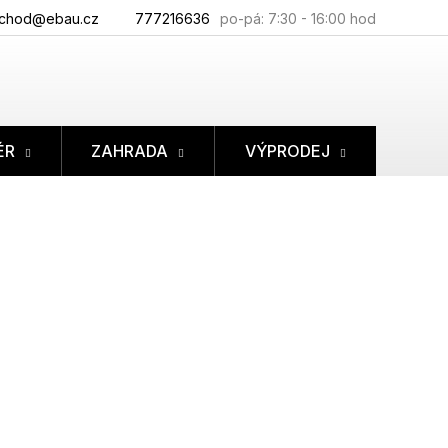
chod@ebau.cz
777216636
ÉR
ZAHRADA
VÝPRODEJ