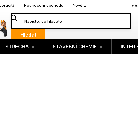
poradit?
Hodnocení obchodu
Nově z blogu
ob
Hledat
STŘECHA
STAVEBNÍ CHEMIE
INTERI
ík