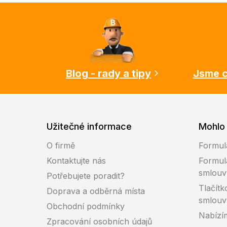
Z
á
p
a
t
í
Blog - rady a tipy
Jsme c
Užitečné informace
Mohlo 
O firmě
Formul
Kontaktujte nás
Formul
smlouv
Potřebujete poradit?
Tlačítk
Doprava a odběrná místa
smlouv
Obchodní podmínky
Nabízí
Zpracování osobních údajů