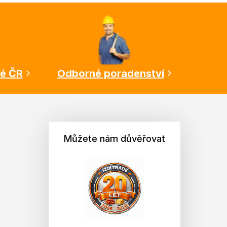
lé ČR
Odborné poradenství
Můžete nám důvěřovat