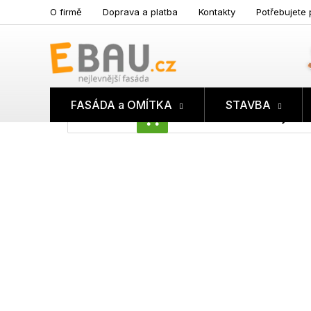
Přejít
O firmě
Doprava a platba
Kontakty
Potřebujete 
na
obsah
FASÁDA a OMÍTKA
STAVBA
Prázdný koš
NÁKUPNÍ
KOŠÍK