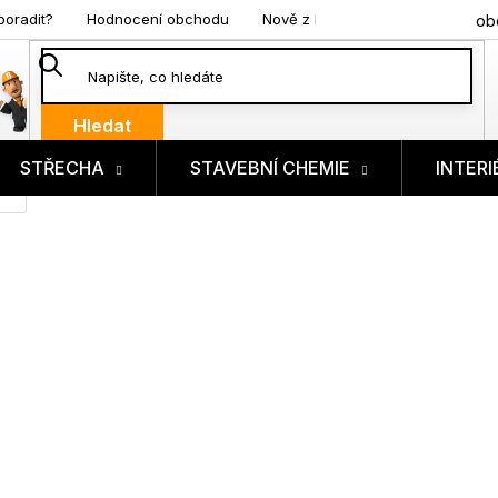
poradit?
Hodnocení obchodu
Nově z blogu
ob
Hledat
STŘECHA
STAVEBNÍ CHEMIE
INTERI
ík