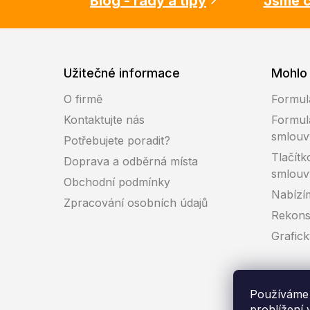
Blog - rady a tipy
Jsme c
Užitečné informace
Mohlo 
O firmě
Formul
Kontaktujte nás
Formul
smlouv
Potřebujete poradit?
Tlačítk
Doprava a odběrná místa
smlouv
Obchodní podmínky
Nabízí
Zpracování osobních údajů
Rekons
Grafic
Používáme 
prohlížení