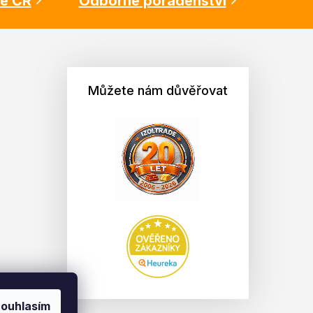
lé ČR
Odborné poradenství
Můžete nám důvěřovat
ouhlasím