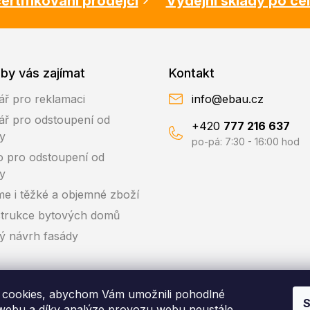
ertifikovaní prodejci
Výdejní sklady po ce
by vás zajímat
Kontakt
ář pro reklamaci
info@ebau.cz
ář pro odstoupení od
+420
777 216 637
y
po-pá: 7:30 - 16:00 hod
o pro odstoupení od
y
me i těžké a objemné zboží
trukce bytových domů
ký návrh fasády
cookies, abychom Vám umožnili pohodlné
S
 webu a díky analýze provozu webu neustále