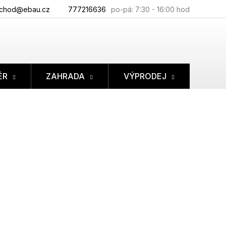
chod@ebau.cz
777216636
ÉR
ZAHRADA
VÝPRODEJ