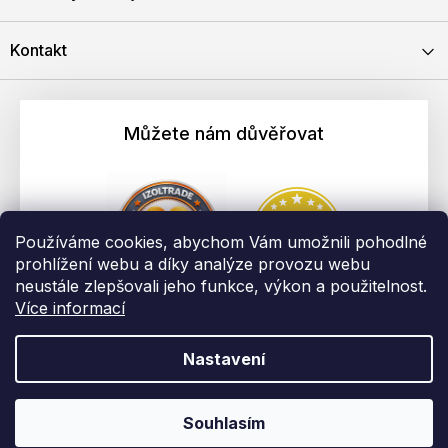
Kontakt
Můžete nám důvěřovat
Používáme cookies, abychom Vám umožnili pohodlné
prohlížení webu a díky analýze provozu webu
neustále zlepšovali jeho funkce, výkon a použitelnost.
Více informací
Nastavení
Vytvořil Shoptet
Copyright 2026
EBAU.cz | IZOLTRADE s.r.o.
. Všechna práva
Souhlasím
vyhrazena.