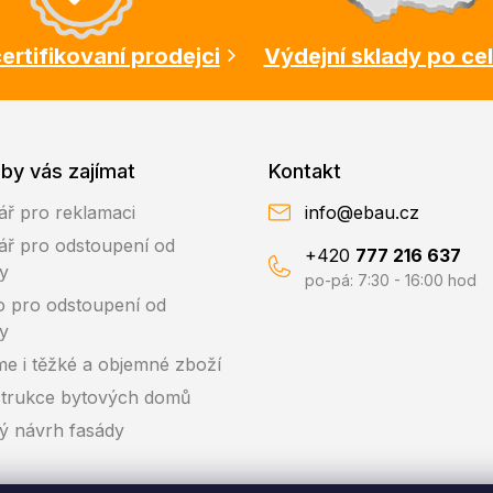
ertifikovaní prodejci
Výdejní sklady po ce
by vás zajímat
Kontakt
ář pro reklamaci
info@ebau.cz
ář pro odstoupení od
+420
777 216 637
y
po-pá: 7:30 - 16:00 hod
o pro odstoupení od
y
me i těžké a objemné zboží
trukce bytových domů
ký návrh fasády