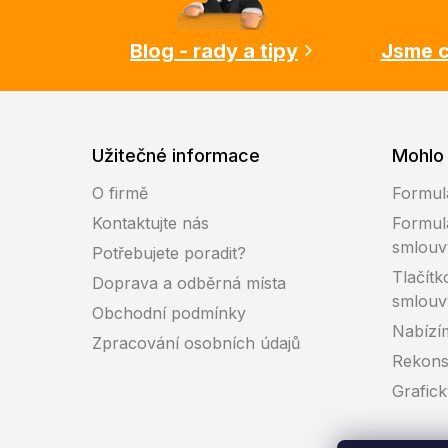
t
í
Blog - rady a tipy
Jsme c
Užitečné informace
Mohlo 
O firmě
Formul
Kontaktujte nás
Formul
smlouv
Potřebujete poradit?
Tlačítk
Doprava a odběrná místa
smlouv
Obchodní podmínky
Nabízí
Zpracování osobních údajů
Rekons
Grafic