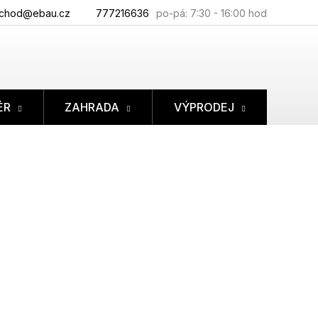
chod@ebau.cz
777216636
ÉR
ZAHRADA
VÝPRODEJ