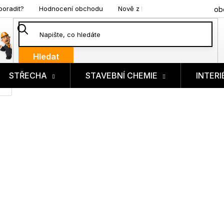
poradit?
Hodnocení obchodu
Nově z blogu
ob
Hledat
STŘECHA
STAVEBNÍ CHEMIE
INTERI
ík