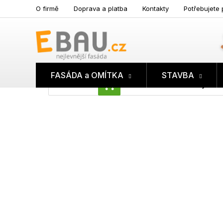
Přejít
O firmě
Doprava a platba
Kontakty
Potřebujete 
na
obsah
FASÁDA a OMÍTKA
STAVBA
Prázdný koš
NÁKUPNÍ
KOŠÍK